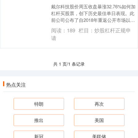
戴尔科技股价周五收盘暴涨32.76%如何加
杠杆买股票，创下历史最佳单日表现。此
前公司公布了自2018年重返公开市场以来
任一时期的最快营收增速。 该股以微弱优
阅读：
189
栏目：
炒股杠杆正规申
势超....
请
共 1 页/1 条记录
热点关注
特朗
再次
推出
美国
新冠
美联储