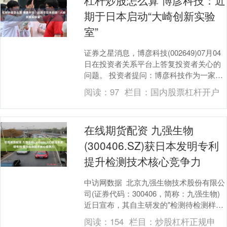
杠杆炒股怎么算 博彦科技：近
期于日本启动“大崎创新实验
室”
证券之星消息，博彦科技(002649)07月04
日在投资者关系平台上答复投资者关心的
问题。 投资者提问：博彦科技作为一家面
向全球的咨询、行业解决方案与数智技术
阅读：
97
栏目：
国内股票杠杆开户
服....
在线期货配资 九强生物
(300406.SZ)获日本发明专利
提升检测技术核心竞争力
中访网数据 北京九强生物技术股份有限公
司(证券代码：300406，简称：九强生物)
近日宣布，其自主研发的"检测待检测样本
的前带现象的量化方法和装置"技术获得
阅读：
154
栏目：
炒股杠杆正规申
日....