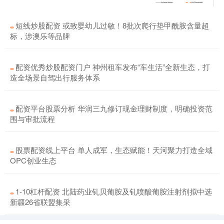
短线炒股配资 或致婴幼儿过敏！8批次爬行垫甲酰胺含量超
标，涉澳乐等品牌
配资优秀炒股配资门户 神州租车发布“车生活”全新生态，打
造全场景自驾出行服务体系
配资平台股票分析 华润三九修订现金理财制度，明确投资范
围与审批流程
股票配资线上平台 单人成军，生态赋能！天河聚力打造全域
OPC创业生态
1-10杠杆配资 北陆药业钆贝葡胺及钆喷酸葡胺注射剂拟中选
新疆26省联盟集采