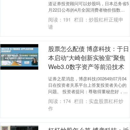
道证券投资顾问可以炒股吗，日本总务省5
月22日公布的4月全国消费者物价指数
（2020年为100，生鲜食品除外）为
阅读：
191
栏目：
炒股杠杆正规申
112.5....
请
股票怎么配债 博彦科技：于日
本启动“大崎创新实验室”聚焦
Web3.0数字资产等前沿技术
证券之星消息，博彦科技(002649)07月04
日在投资者关系平台上答复投资者关心的
问题。 投资者提问：尊敬得董秘您好，请
问贵司在web3.0,有和布局？谢谢！....
阅读：
174
栏目：
实盘股票杠杆炒
作