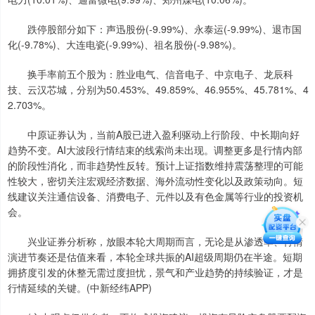
跌停股部分如下：声迅股份(-9.99%)、永泰运(-9.99%)、退市国
化(-9.78%)、大连电瓷(-9.99%)、祖名股份(-9.98%)。
换手率前五个股为：胜业电气、信音电子、中京电子、龙辰科
技、云汉芯城，分别为50.453%、49.859%、46.955%、45.781%、4
2.703%。
中原证券认为，当前A股已进入盈利驱动上行阶段、中长期向好
趋势不变。AI大波段行情结束的线索尚未出现。调整更多是行情内部
的阶段性消化，而非趋势性反转。预计上证指数维持震荡整理的可能
性较大，密切关注宏观经济数据、海外流动性变化以及政策动向。短
线建议关注通信设备、消费电子、元件以及有色金属等行业的投资机
会。
兴业证券分析称，放眼本轮大周期而言，无论是从渗透率、行情
演进节奏还是估值来看，本轮全球共振的AI超级周期仍在半途。短期
拥挤度引发的休整无需过度担忧，景气和产业趋势的持续验证，才是
行情延续的关键。(中新经纬APP)