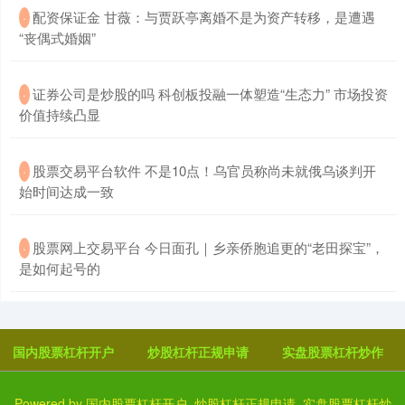
​配资保证金 甘薇：与贾跃亭离婚不是为资产转移，是遭遇
·
“丧偶式婚姻”
​证券公司是炒股的吗 科创板投融一体塑造“生态力” 市场投资
·
价值持续凸显
​股票交易平台软件 不是10点！乌官员称尚未就俄乌谈判开
·
始时间达成一致
​股票网上交易平台 今日面孔｜乡亲侨胞追更的“老田探宝”，
·
是如何起号的
国内股票杠杆开户
炒股杠杆正规申请
实盘股票杠杆炒作
Powered by
国内股票杠杆开户_炒股杠杆正规申请_实盘股票杠杆炒