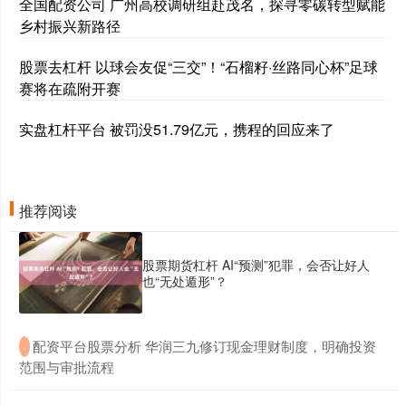
全国配资公司 广州高校调研组赴茂名，探寻零碳转型赋能
乡村振兴新路径
股票去杠杆 以球会友促“三交”！“石榴籽·丝路同心杯”足球
赛将在疏附开赛
实盘杠杆平台 被罚没51.79亿元，携程的回应来了
推荐阅读
股票期货杠杆 AI“预测”犯罪，会否让好人
也“无处遁形”？
​配资平台股票分析 华润三九修订现金理财制度，明确投资
·
范围与审批流程