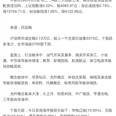
配资违法吗，上证指数涨0.22%，报4083.97点；深证成指涨0.73%，
报15704.71点；创业板指涨1.65%，报4122.99点。
来源：同花顺
沪深两市成交额3.13万亿，较上一个交易日放量3373亿。个股跌
多涨少，全市场超3700股下跌。
盘面上，行业板块中，油气开采及服务、煤炭开采加工、小金
属、半导体等板块领涨，教育、影视院线、机场航运、厨卫电器等板
块跌幅居前。
概念板块中，培育钻石、光纤概念、科创次新股、铜缆高速连接
等板块涨幅居前，AI语料、代糖概念、租售同权等板块领跌。
光纤概念集体大涨，久之洋、恒星科技、中广核技、亨通光电、
三孚股份等涨停。
个股方面，今日其他涨停股部分如下：华电辽能(10.00%)、京能
电力(10.01%)、通富微电(9.99%)、郑州煤电(10.06%)。