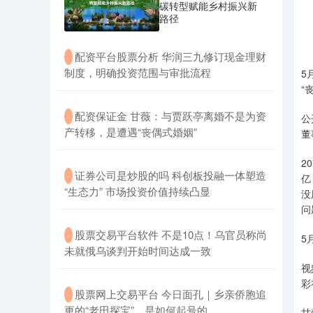
碳转型赋能乡村振兴新
路径
​配资平台股票分析 华润三九修订现金理财
·
制度，明确投资范围与审批流程
5
“
​配资保证金 甘薇：与贾跃亭离婚不是为资
·
公
产转移，是遭遇“丧偶式婚姻”
董
2
​证券公司是炒股的吗 科创板投融一体塑造
·
亿
“生态力” 市场投资价值持续凸显
没
问
​股票交易平台软件 不是10点！乌官员称尚
·
5
未就俄乌谈判开始时间达成一致
视
彩
​股票网上交易平台 今日面孔｜乡亲侨胞追
·
更的“老田探宝”，是如何起号的
甘