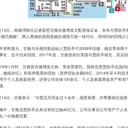
月14日，南都湾财社记者获悉甘薇在微博发文配资保证金，宣布与贾跃亭
丧偶式婚姻”。两人离婚的原因是她在感情方面一味付出，而得到的回报少
开资料显示，甘薇与乐视控股创始人贾跃亭于2008年结婚，婚后育有两个
事长，迄今仍未回国。2017年底，甘薇曾前往美国与贾跃亭相见，其后回
018年1月时，甘薇曾在微博发文称：受老贾委托，我将负责贾跃亭在国
，缴税20亿）和质押股票的贷款（质押贷款余额69亿，2014年至今利息支
用于个人及家庭使用，还替公司担保100多亿，个人及家庭两套房产和
题。
月14日，甘薇表示：“与贾总共同走过十余年，感恩相遇，亦尊重彼此选
频中，甘薇说贾跃亭从来没有给过她40亿元，公司出事后公司资产个人
礼一分钱都没要。
薇表示：“我19岁认识贾总，大学毕业结婚，我很少过问公司的事，公司