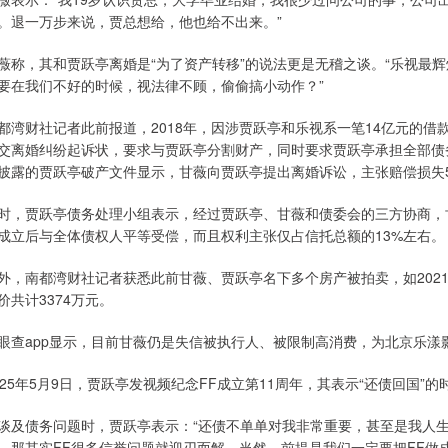
。退一万步来说，贾总想给，他也给不出来。”
薇称，其和贾跃亭离婚是“为了资产转移”的说法更是无稽之谈。“乐视最
要在我们不好的时候，视法律不顾，偷偷搞小动作？”
都湾财社记者此前报道，2018年，因涉贾跃亭和乐视系一笔14亿元的借款
交离婚纠纷起诉状，要求与贾跃亭分割财产，同时要求贾跃亭承担全部债务；2
披露的贾跃亭破产文件显示，甘薇向贾跃亭提出离婚诉讼，主张赔偿损失5
时，贾跃亭债务处理小组表示，经过贾跃亭、甘薇和债委会的三方协商，
成立后与全体债权人平等受偿，而且权利主张仅占信托总额的13%左右。
外，南都湾财社记者获悉此前甘薇、贾跃亭名下多个房产被拍卖，如202
价共计3374万元。
眼查app显示，目前甘薇仍是失信被执行人、被限制高消费，为北京乐漾影
025年5月9日，贾跃亭发视频纪念FF成立第11周年，其表示“还债回国
谈及债务问题时，贾跃亭表示：“还债不单单对我非常重要，甚至是我人
，那其实FF很多信誉问题就迎刃而解。当然，前提是我们一定要把FF做