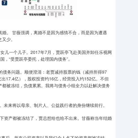
离婚。 甘薇强调，离婚不是因为感情不合，而是因为遭遇
之又少。
女儿一个儿子。2017年7月，贾跃亭飞赴美国并卸任乐视网
国，“受贾跃亭委托，处理国内债务”。
内的债务问题。顺便澄清：老贾减持股票的钱（减持所得97
出17.4亿），股权投资约16亿，经营投入约152亿。不但
资产都被冻结，负债累累。我将与债务小组全力以赴解决债务
择。未来将以母亲、制片人、公益践行者的身份继续前行。
名下资产都被冻结了，贾总想给也给不出来。甘薇称当年结婚
出事后，所有公司资产以及我们个人名下的资产都被冻结