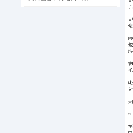
了
甘
偏
南
递
站
彼
托
此
交
天
2
在
国