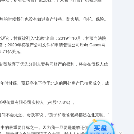
辉煌的时候我们也没有做过资产转移、防火墙、信托、保险。
诉讼，甘薇被列入“老赖”名单；2019年10月，甘薇向法院
020年初破产公司文件和申请管理公司Epiq Cases网
.71亿美元。
甘薇放弃了优先分割夫妻共同财产的权利，将会在债权人信
1年时甘薇、贾跃亭名下位于北京的两处房产已拍卖成交，成
视传媒有限公司实控人（占股47.8%）。
”的时间不会太远。贾跃亭说，“孩子和老爸老妈都还在北京呢。”
生中的最重要目标之一。因为我一旦要是能够还债能够回
成，我觉得这个时间应该不会太远。我本人也希望能够在成