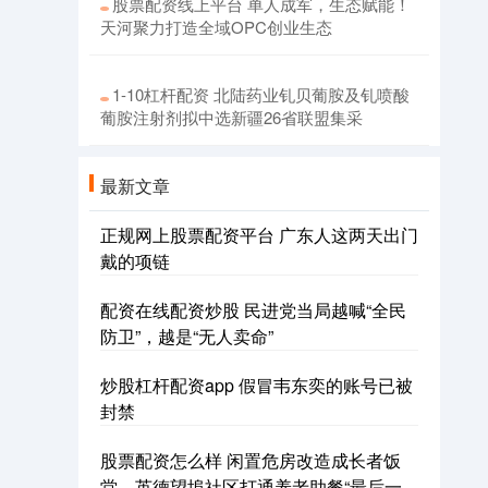
股票配资线上平台 单人成军，生态赋能！
天河聚力打造全域OPC创业生态
1-10杠杆配资 北陆药业钆贝葡胺及钆喷酸
葡胺注射剂拟中选新疆26省联盟集采
最新文章
正规网上股票配资平台 广东人这两天出门
戴的项链
配资在线配资炒股 民进党当局越喊“全民
防卫”，越是“无人卖命”
炒股杠杆配资app 假冒韦东奕的账号已被
封禁
股票配资怎么样 闲置危房改造成长者饭
堂，英德望埠社区打通养老助餐“最后一