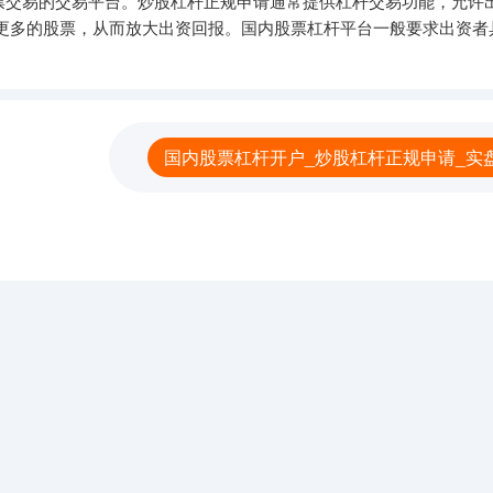
票交易的交易平台。炒股杠杆正规申请通常提供杠杆交易功能，允许
更多的股票，从而放大出资回报。国内股票杠杆平台一般要求出资者
国内股票杠杆开户_炒股杠杆正规申请_实