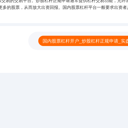
票交易的交易平台。炒股杠杆正规申请通常提供杠杆交易功能，允许
更多的股票，从而放大出资回报。国内股票杠杆平台一般要求出资者
国内股票杠杆开户_炒股杠杆正规申请_实