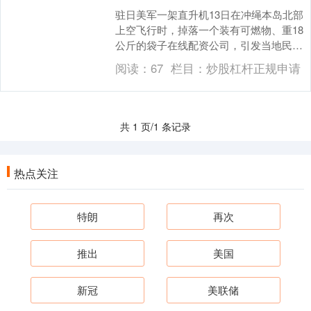
驻日美军一架直升机13日在冲绳本岛北部
上空飞行时，掉落一个装有可燃物、重18
公斤的袋子在线配资公司，引发当地民众
强烈不满和抗议。冲绳县知事玉城丹尼14
阅读：
67
栏目：
炒股杠杆正规申请
日要求美军....
共 1 页/1 条记录
热点关注
特朗
再次
推出
美国
新冠
美联储