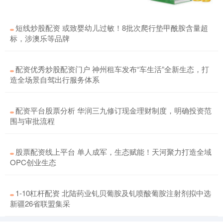
短线炒股配资 或致婴幼儿过敏！8批次爬行垫甲酰胺含量超
标，涉澳乐等品牌
配资优秀炒股配资门户 神州租车发布“车生活”全新生态，打
造全场景自驾出行服务体系
配资平台股票分析 华润三九修订现金理财制度，明确投资范
围与审批流程
股票配资线上平台 单人成军，生态赋能！天河聚力打造全域
OPC创业生态
1-10杠杆配资 北陆药业钆贝葡胺及钆喷酸葡胺注射剂拟中选
新疆26省联盟集采