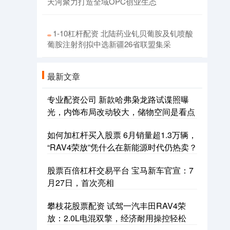
天河聚力打造全域OPC创业生态
1-10杠杆配资 北陆药业钆贝葡胺及钆喷酸
葡胺注射剂拟中选新疆26省联盟集采
最新文章
专业配资公司 新款哈弗枭龙路试谍照曝
光，内饰布局改动较大，储物空间是看点
如何加杠杆买入股票 6月销量超1.3万辆，
“RAV4荣放”凭什么在新能源时代仍热卖？
股票百倍杠杆交易平台 宝马新车官宣：7
月27日，首次亮相
攀枝花股票配资 试驾一汽丰田RAV4荣
放：2.0L电混双擎，经济耐用操控轻松