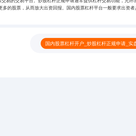
票交易的交易平台。炒股杠杆正规申请通常提供杠杆交易功能，允许
更多的股票，从而放大出资回报。国内股票杠杆平台一般要求出资者
国内股票杠杆开户_炒股杠杆正规申请_实