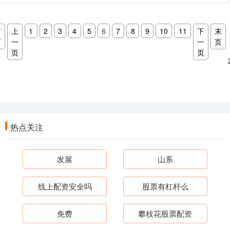
首
上
1
2
3
4
5
6
7
8
9
10
11
下
末
页
一
一
页
页
页
热点关注
发展
山系
线上配资安全吗
股票有杠杆么
免费
攀枝花股票配资