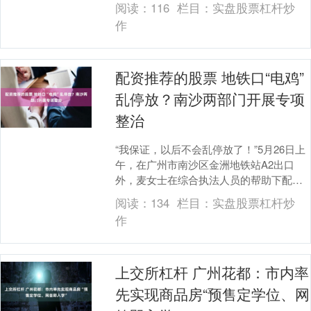
阅读：
116
栏目：
实盘股票杠杆炒
水，蝉鸣鸟语伴行，....
作
配资推荐的股票 地铁口“电鸡”
乱停放？南沙两部门开展专项
整治
“我保证，以后不会乱停放了！”5月26日上
午，在广州市南沙区金洲地铁站A2出口
外，麦女士在综合执法人员的帮助下配资
推荐的股票，从拖车上取回自己的电动自
阅读：
134
栏目：
实盘股票杠杆炒
行车时说。....
作
上交所杠杆 广州花都：市内率
先实现商品房“预售定学位、网